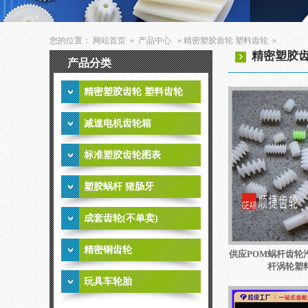
您的位置：
网站首页
»
产品中心
»
精密塑胶齿轮 塑料齿轮
»
精密塑胶齿
产品分类
精密塑胶齿轮 塑料齿轮
减速电机齿轮箱
标准塑胶齿轮图表
塑胶蜗杆 猪肠牙
成套齿轮(不单卖)
精密铜齿轮
供应POM蜗杆齿轮
杆涡轮塑
玩具车轮胎