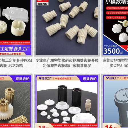
塑加工定制各种POM
专业生产精密塑胶斜齿轮顺捷齿轮开模
东莞齿轮微型
齿轮 尼龙齿轮
定做塑料齿轮箱厂家制造批发
胶齿轮厂家