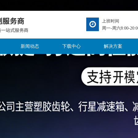
上班时间
周一-周六8:00-20:0
新闻动态
下载中心
解决方案
百叶窗图片载入中