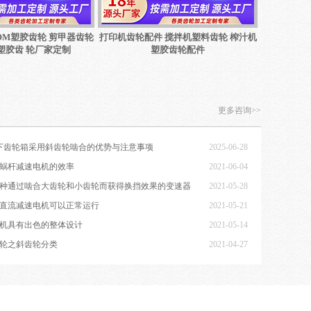
OM塑胶齿轮 剪甲器齿轮
打印机齿轮配件 搅拌机塑料齿轮 榨汁机
塑胶齿 轮厂家定制
塑胶齿轮配件
更多咨询>>
 电压下齿轮箱采用斜齿轮啮合的优势与注意事项
2025-06-28
蜗杆减速电机的效率
2021-06-04
种通过啮合大齿轮和小齿轮而获得换挡效果的变速器
2021-05-28
直流减速电机可以正常运行
2021-05-21
机具有出色的整体设计
2021-05-14
轮之斜齿轮分类
2021-04-27