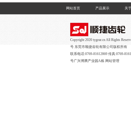
网站首页
产品展示
关
Copyright 2020 tygear.cn All Rights R
号
东莞市顺捷齿轮有限公司版权所有
联系电话:0769-81612869 传真:0769
号广兴博腾产业园A栋
网站管理