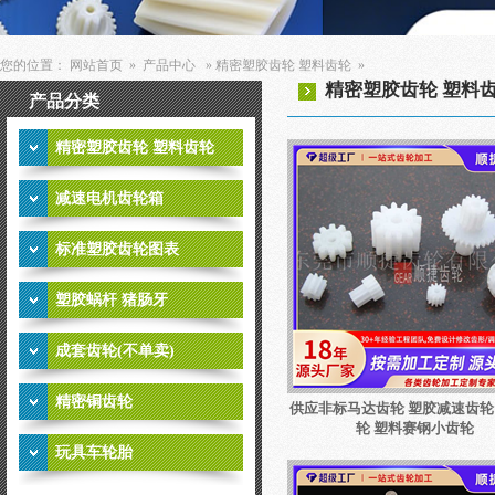
您的位置：
网站首页
»
产品中心
»
精密塑胶齿轮 塑料齿轮
»
精密塑胶齿轮 塑料
产品分类
精密塑胶齿轮 塑料齿轮
减速电机齿轮箱
标准塑胶齿轮图表
塑胶蜗杆 猪肠牙
成套齿轮(不单卖)
精密铜齿轮
供应非标马达齿轮 塑胶减速齿轮
轮 塑料赛钢小齿轮
玩具车轮胎