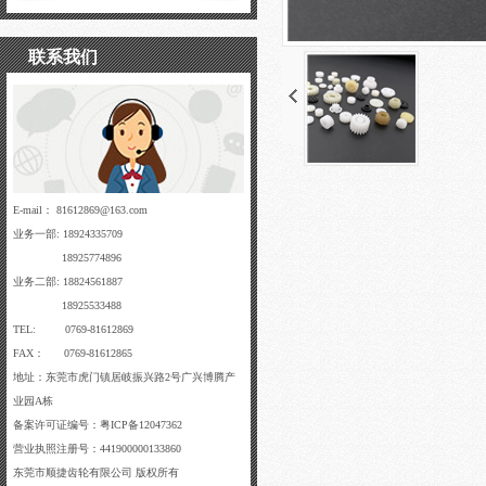
联系我们
E-mail： 81612869@163.com
业务一部: 18924335709
18925774896
业务二部: 18824561887
18925533488
TEL: 0769-81612869
FAX： 0769-81612865
地址：东莞市虎门镇居岐振兴路2号广兴博腾产
业园A栋
备案许可证编号：粤ICP备12047362
营业执照注册号：441900000133860
东莞市顺捷齿轮有限公司 版权所有