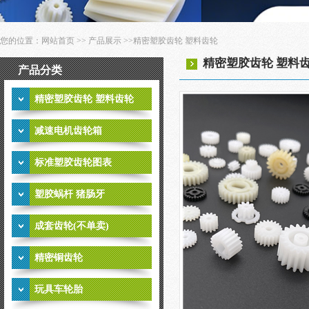
您的位置：
网站首页
>>
产品展示
>>
精密塑胶齿轮 塑料齿轮
精密塑胶齿轮 塑料
产品分类
精密塑胶齿轮 塑料齿轮
减速电机齿轮箱
标准塑胶齿轮图表
塑胶蜗杆 猪肠牙
成套齿轮(不单卖)
精密铜齿轮
玩具车轮胎