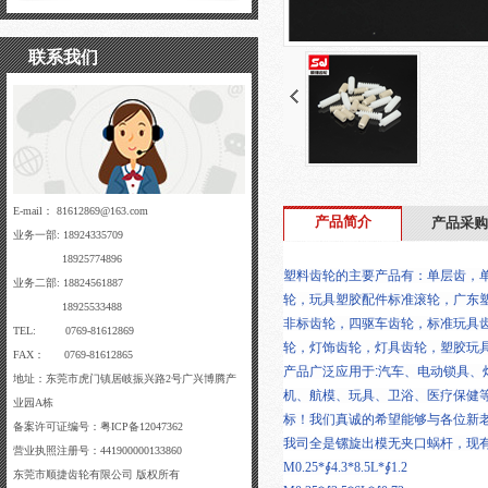
联系我们
E-mail： 81612869@163.com
产品简介
产品采购
业务一部: 18924335709
18925774896
塑料齿轮的主要产品有：单层齿，
业务二部: 18824561887
轮，玩具塑胶配件标准滚轮，广东
18925533488
非标齿轮，四驱车齿轮，标准玩具
TEL: 0769-81612869
轮，灯饰齿轮，灯具齿轮，塑胶玩
FAX： 0769-81612865
产品广泛应用于:汽车、电动锁具、
地址：东莞市虎门镇居岐振兴路2号广兴博腾产
机、航模、玩具、卫浴、医疗保健等
业园A栋
标！我们真诚的希望能够与各位新
备案许可证编号：粤ICP备12047362
我司全是镙旋出模无夹口蜗杆，现有
营业执照注册号：441900000133860
M0.25*∮4.3*8.5L*∮1.2
东莞市顺捷齿轮有限公司 版权所有