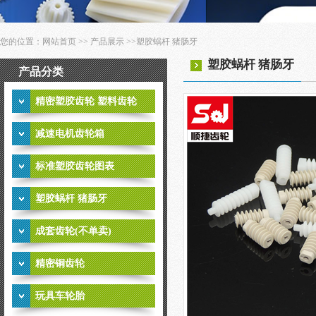
您的位置：
网站首页
>>
产品展示
>>
塑胶蜗杆 猪肠牙
塑胶蜗杆 猪肠牙
产品分类
精密塑胶齿轮 塑料齿轮
减速电机齿轮箱
标准塑胶齿轮图表
塑胶蜗杆 猪肠牙
成套齿轮(不单卖)
精密铜齿轮
玩具车轮胎